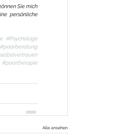
önnen Sie mich 
ne persönliche 
ie
#Psychologe
#paarberatung
selbstvertrauen
#paartherapie
Alle ansehen