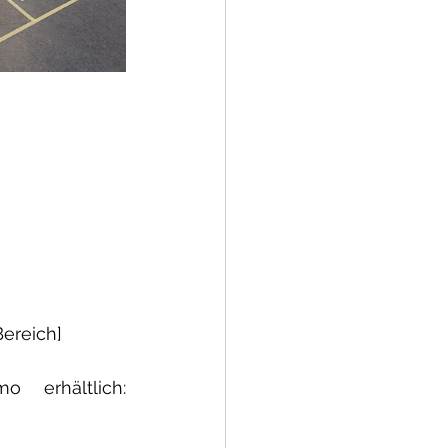
Bereich]
Dieses Methode ist als Tool "Seelen-Landkarte" bei Systemo erhältlich: 