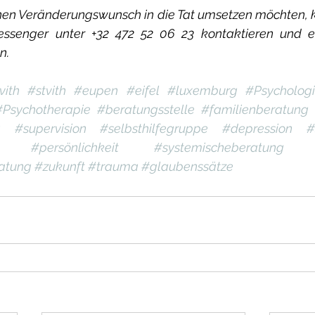
nen Veränderungswunsch in die Tat umsetzen möchten, k
essenger unter +32 472 52 06 23 kontaktieren und ei
n.
vith
#stvith
#eupen
#eifel
#luxemburg
#Psycholog
#Psychotherapie
#beratungsstelle
#familienberatung
g
#supervision
#selbsthilfegruppe
#depression
#
#persönlichkeit
#systemischeberatung
atung
#zukunft
#trauma
#glaubenssätze