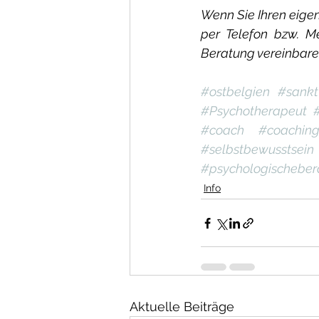
Wenn Sie Ihren eige
per Telefon bzw. M
Beratung vereinbare
#ostbelgien
#sankt
#Psychotherapeut
#coach
#coachin
#selbstbewusstsein
#psychologischeber
Info
Aktuelle Beiträge