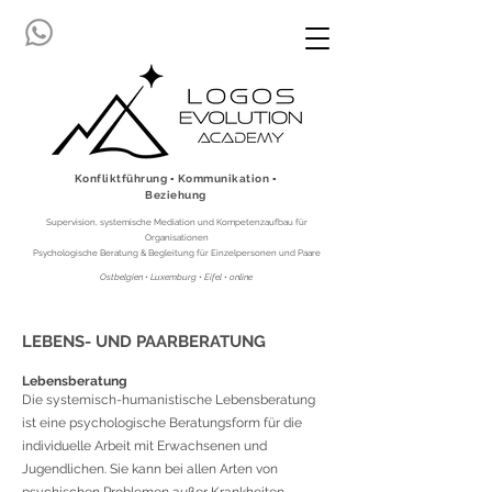
Konfliktführung ▪ Kommunikation ▪
Beziehung
Supervision, systemische Mediation und Kompetenzaufbau für
Organisationen
Psychologische Beratung & Begleitung für Einzelpersonen und Paare
Ostbelgien • Luxemburg • Eifel • online
LEBENS- UND PAARBERATUNG
Lebensberatung
Die systemisch-humanistische Lebensberatung
ist ein
e psychologische Beratungsform für die
individuelle Arbeit mit Erwachsenen und
Jugendlichen.
Sie kann bei allen Arten von