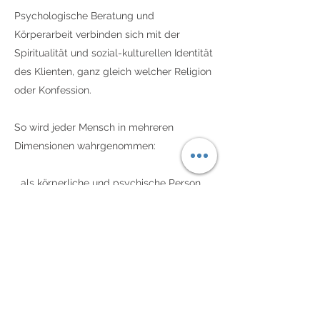
Psychologische Beratung und
Körperarbeit verbinden sich mit der
Spiritualität und sozial-kulturellen Identität
des Klienten, ganz gleich welcher Religion
oder Konfession.
So wird jeder Mensch in mehreren
Dimensionen wahrgenommen:
...als körperliche und psychische Person
(psychologisch-psychosomatischer Blick)
...als spirituelle Person (geistlicher Blick)
...als Angehörigen einer Familie, eines
Freundeskreises, eines Teams in der Arbeit
u.v.m. (systemischer Blick)
...als Teil der Generationenfolge und
verbunden mit Vorfahren als auch