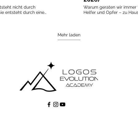
steht nicht durch
Warum geraten wir immer w
ie entsteht durch eine
Helfer und Opfer – zu Hause w
wischen zwei Menschen. In
fühlen wir uns verantwortl
ilding von Logos
oder verharren passiv, las
assform häufig auf einem
ohnmächtig? Dieses kompakte Webinar macht genau
ustausch beruht. Viele
diese alltäglichen Dynami
Mehr laden
Freiheit, sondern aus einer
sichtbar. Es zeigt, wie wir 
s. Sexualität wirkt dabei
das täglich in Familien, Pa
e stabilisiert die
Arbeitskontexten gespielt 
iert jedoch zugleich ein
stabilisiert, statt sie zu lösen. Armin Wilding erklärt
diese Muster entstehen, we
ine Kompensation –
dabei spielt und warum de
indend. Themen des
Regel nicht hilft, sondern 
ktoren überschätzt werden
hält. Du lernst: 💪 zu erkennen, wann du in die Helferrolle
Passform“ wirklich bedeutet
gehst 💪 wahrzunehmen, wa
nismus in abhängigen
begibst 💪 zu verstehen, wi
gegenseitig bedingen 💪 
 Keine
unterbrechen, bevor sie Be
e Nähe schaffen – und
 für Menschen, die
 Abhängigkeit