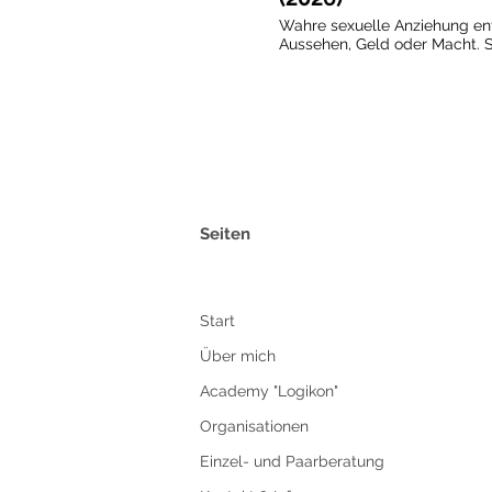
Wahre sexuelle Anziehung ent
Aussehen, Geld oder Macht. S
verborgene innere Passform z
diesem Webinar legt Armin W
Evolution offen, dass diese P
stillen, unausgesprochenen A
Beziehungen halten nicht aus 
verdeckten Abhängigkeit herau
als bindender Mechanismus: Si
Beziehung über lange Zeit, fix
unfreies Muster. Was als intensive Anziehung erlebt wird,
ist oft keine Wahl, sondern e
Seiten
wirksam, dauerhaft, aber innerlich b
Webinars - Warum äußere Fa
- Was „innere und seelische 
- Sexualität als Bindemecha
Start
Beziehungsmustern Wie stabile, aber unfreie Dynamiken
entstehen – und erkannt werden Keine Tricks.
Über mich
Optimierungsversprechen. Sondern Klarheit über die
unsichtbaren Bindekräfte, di
Academy "Logikon"
zugleich binden. Ein Webinar
Anziehung verstehen und von
Organisationen
unterscheiden wollen..
Einzel- und Paarberatung