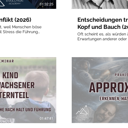
01:32:25
flikt (2026)
Entscheidungen tr
Kopf und Bauch (2
cht, weil Menschen böse
l Stress die Führung
Oft scheint es, als würde
ituationen sinkt unsere
Erwartungen anderer oder
menhänge zu erkennen und
des Lebens unseren Weg 
 einzunehmen. Wir
„Das Leben ist halt so“, „M
n. An diesem
oder „Die anderen machen 
um Konflikte emotional
nüchterne Tatsachen. Häufi
n und Nervensystem dabei
Tarnung: Es wird ein Hinte
innere Anspannung,
von Anfang an täuscht und d
nisse Konflikte
was tatsächlich möglich ode
t, auch in schwierigen
genauerem Hinsehen zeigt 
Im Mittelpunkt
äußeren Stimmen meist Ve
 zur Deeskalation, zum
haben. Innere Figuren wie 
d zur Regulierung von
€
Abonnieren
Vorschau
Pflichtgefühl, Anpassung 
 Zuhören funktioniert,
Anerkennung beeinflusse
r ist als schnelle Lösungen
verstellen den Blick auf das
werden können, bevor sie
In diesem Praxisseminar le
wirksame Methoden kenne
ähigkeit stärken,
Alltagsperspektiven heraus
01:47:41
hungen konstruktiver
Blick auf die eigene Situat
bewusste Wahrnehmung vo