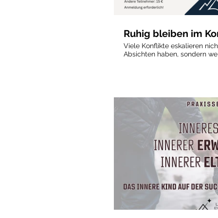
Ruhig bleiben im Kon
Viele Konflikte eskalieren ni
Absichten haben, sondern wei
übernimmt. In angespannten S
Fähigkeit zuzuhören, Zusam
die Perspektive des anderen
reagieren, statt bewusst zu antworte
Seminarabend lernen Sie, war
eskalieren und was im Gehir
geschieht. Sie erfahren, wie 
Projektionen und Missverständ
verschärfen und wie es geling
Gesprächen handlungsfähig zu bleiben. 
stehen praktische Werkzeuge
Verstehen des Gegenübers un
Vorschau
Stress. Sie lernen, wie echtes
warum Verstehen oft wichtige
und wie Konflikte entschärft 
außer Kontrolle geraten. Für Menschen, die ihre
Kommunikations- und Konfliktf
gelassener bleiben und Bezie
gestalten möchten.