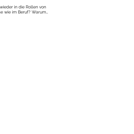
ieder in die Rollen von
ie im Beruf? Warum
ich, retten, kümmern uns –
sen uns tragen und bleiben
ken von Helfen und Opfersein
unbewusst in ein Spiel geraten,
rtnerschaften und
wird – und das Konflikte
, wie
lche Rolle das innere Kind
r Helfer dem Opfer in der
es ungewollt in der Opferrolle
nn du dich in die Opferrolle
e beide Rollen sich
diese Dynamiken bewusst zu
ziehungen festfahren