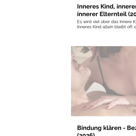
Inneres Kind, inner
innerer Elternteil (2
Es wird viel über das Innere 
Inneres Kind allein bleibt oft 
überfordert oder abhängig, w
Erwachsener zur Seite steht. Ebenso entscheidend ist
der Innere Elternteil. Er setzt
strukturiert und prägt die Art,
umgehen. Erst im Zusammensp
Zustände entsteht innere Stab
Reife. In diesem Seminar beschäftigen wir uns mit den
Dynamiken zwischen Innerem 
Erwachsenen und Innerem Elt
erkunden, wie diese Anteile in
Vorschau
zwischen ihnen wechseln und
bewusster und harmonischer 
innere Konflikte entstehen nic
„falsch“ ist, sondern dadurch
zwischen den Anteilen gestört ist. Das Seminar
Raum für Reflexion, Selbster
Arbeit, um mehr Selbstkontak
psychische Stabilität im Allta
Bindung klären - Be
(2026)