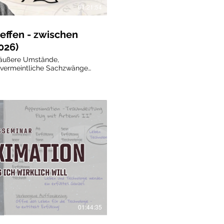
01:21:54
effen - zwischen
026)
n äußere Umstände,
 vermeintliche Sachzwänge
bestimmen. Aussagen wie
an muss eben vernünftig sein“
es auch so“ wirken wie
g sind sie jedoch eine
rgrund vorgegeben, der uns
en Blick darauf verstellt,
r stimmig wäre. Bei
sich zudem, dass diese
rbündete in unserem Inneren
Angst, Perfektionismus,
€
Abonnieren
oder der Wunsch nach
n unsere Wahrnehmung und
, was uns wirklich wichtig ist.
rnen wir einfache und
n, um aus den gewohnten
zutreten und einen klareren
01:44:35
ion zu gewinnen. Durch die
n Körper, Emotionen und