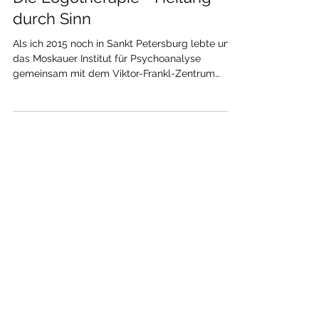
Die Logotherapie - Heilung
durch Sinn
Als ich 2015 noch in Sankt Petersburg lebte und
das Moskauer Institut für Psychoanalyse
gemeinsam mit dem Viktor-Frankl-Zentrum
Sankt Petersburg begann, Ausbildungen in
Logotherapie - "Sinn-Therapie" - anzubieten, war
ich sofort mit dabei: Den Begründer dieser
Richtung, den österreichischen Psychiater Viktor
Frankl, kannte ich schon aus meiner Studienzeit
durch sein nach den schrecklichen KZ-Jahren
verfasstes Buch "Trotzdem Ja zum Leben sagen"
und es hatte mich beeindruckt, w