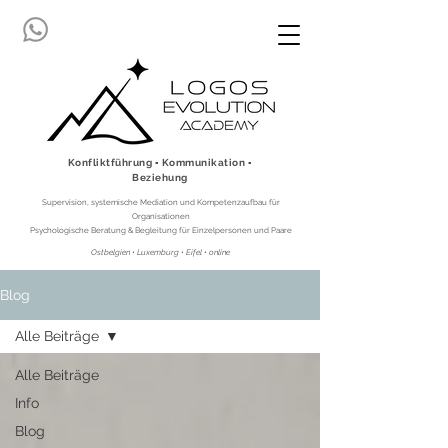
Konfliktführung ▪ Kommunikation ▪
Beziehung
Supervision, systemische Mediation und Kompetenzaufbau für
Organisationen
Psychologische Beratung & Begleitung für Einzelpersonen und Paare
Ostbelgien • Luxemburg • Eifel • online
Blog
Alle Beiträge
Alle Beiträge
Info
Blog