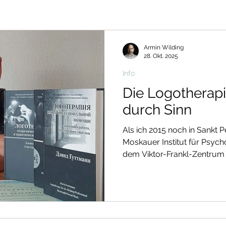
Armin Wilding
28. Okt. 2025
Info
Die Logotherapi
durch Sinn
Als ich 2015 noch in Sankt 
Moskauer Institut für Psyc
dem Viktor-Frankl-Zentrum
Ausbildungen in Logotherapi
anzubieten, war ich sofort 
dieser Richtung, den österr
Frankl, kannte ich schon au
sein nach den schreckliche