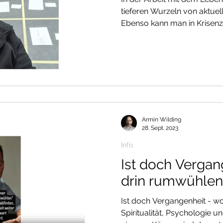
tieferen Wurzeln von aktue
Ebenso kann man in Krisen
und einen objektiveren Blick
gewinnen. Prioritäten setzt m
einer heutigen Arbeit, mit S
jeweiligen Bereich] Dieses Methode ist als Tool "Seelen-
Landkarte" bei Systemo erhä
https://www.youtube.com
Wenn Sie Ihren eigenen V
Armin Wilding
28. Sept. 2023
Info
Ist doch Vergan
drin rumwühlen
Ist doch Vergangenheit - 
Spiritualität, Psychologie