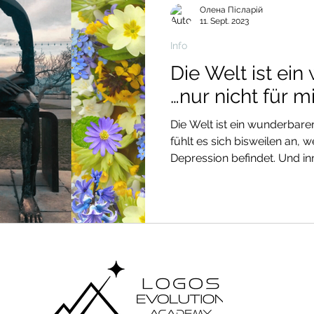
Олена Післарій
also wieder Boden unter d
11. Sept. 2023
Info
Die Welt ist ei
…nur nicht für m
Die Welt ist ein wunderbarer
fühlt es sich bisweilen an, 
Depression befindet. Und in
man dann selbst mit einem 
unfüllbaren Leer allein. – Da
mir dieses Bild gesendet hat!
Menschen, die keine Depres
verstehen, wie schlimm es s
nicht ein noch aus wissen. V
zu diese