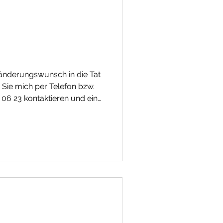
gen" und es hatte mich
änderungswunsch in die Tat
Sie mich per Telefon bzw.
06 23 kontaktieren und eine
nbaren. #ostbelgien
#eifel #luxemburg
 #Psychotherapeut
sstelle #familienberatung
aching #supervision
sion #selbstvertrauen
lichkeit #systemisch