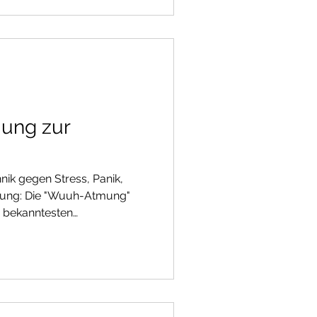
 die schon stattgefunden
n Sie Ihren eigenen
 Tat umsetzen möchten,
n bzw. Messenger unter +32
ung zur
k gegen Stress, Panik,
tung: Die "Wuuh-Atmung"
r bekanntesten
. Obwohl sie auf den ersten
eht, ist die Technik
erweile in amerikanischen
ahme-Teams in Gruppen
m Stress wieder
 selbst Ankerung zu finden,