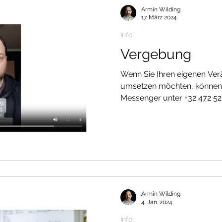
"Trotzdem Ja zum Leben sa
Armin Wilding
beeindruckt, w
17. März 2024
Info
Vergebung
Wenn Sie Ihren eigenen Ver
umsetzen möchten, können 
Messenger unter +32 472 52 
persönliche Beratung verei
#sanktvith #stvith #eupen 
#Psychologie #Psychologe
#Psychotherapie #beratung
#paarberatung #coach #co
#selbsthilfegruppe #depres
#selbstbewusstsein #persön
Armin Wilding
4. Jan. 2024
Info