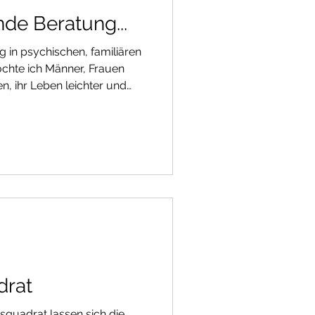
de Beratung...
in psychischen, familiären
chte ich Männer, Frauen
n, ihr Leben leichter und
llem jenen, die sich durch
t angeschlagen fühlen, soll
uf ihr Leben möglich werden -
die sie wieder auf die
kommen, die zur Sonne
das Vertrauen auf das Gottes
drat
squadrat lassen sich die