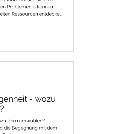
llen Problemen erkennen.
zeiten Ressourcen entdecken
 auf die eigene Situation
an dann leichter. [Bilder
kalierung der Erfüllung im
ltlich:
/watch?v=koA6ccMU6i4
genheit - wozu
?
wozu drin rumwühlen?
 und die Begegnung mit dem