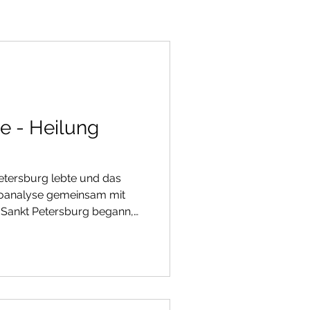
e - Heilung
Petersburg lebte und das
hoanalyse gemeinsam mit
 Sankt Petersburg begann,
e - "Sinn-Therapie" -
mit dabei: Den Begründer
eichischen Psychiater Viktor
s meiner Studienzeit durch
n KZ-Jahren verfasstes Buch