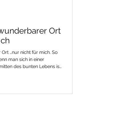
ie Füße zu bekomme
n wunderbarer Ort
ich
 Ort …nur nicht für mich. So
wenn man sich in einer
mitten des bunten Lebens ist
großen Loch, einer
nke an meine Klientin, die
 Es lässt vielleicht auch
sion haben, besser
ein kann für die, welche
or einigen Jahren habe ich