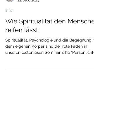
Armin Wilding
22. Sept. 2023
Info
Wie Spiritualität den Menschen
reifen lässt
Spiritualität, Psychologie und die Begegnung mit
dem eigenen Körper sind der rote Faden in
unserer kostenlosen Seminarreihe "Persönlichkeit
> Gesundheit > Erfolg", welche von September
2023 bis Juni 2024 dauert. Anmelden können Sie
sich hier , auch für einzelne Seminare. Seminar,
die schon stattgefunden haben, finden Sie hier .
Wenn Sie Ihren eigenen Veränderungswunsch in
die Tat umsetzen möchten, können Sie mich per
Telefon bzw. Messenger unter +32 472 52 06 23
kontaktieren