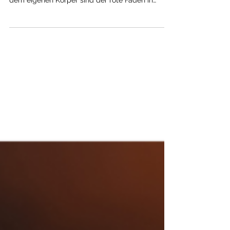
Ist doch Vergangenheit - wozu drin rumwühlen?
Spiritualität, Psychologie und die Begegnung mit
dem eigenen Körper sind der rote Faden in
unserer kostenlosen Seminarreihe "Persönlichkeit
> Gesundheit > Erfolg", welche von September
2023 bis Juni 2024 dauert. Anmelden können Sie
sich hier , auch für einzelne Seminare. Seminar,
die schon stattgefunden haben, finden Sie hier .
Wenn Sie Ihren eigenen Veränderungswunsch in
die Tat umsetzen möchten, können Sie mich per
Telefon bzw.