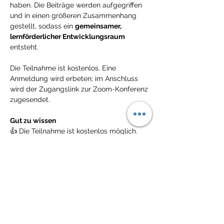
haben. Die Beiträge werden aufgegriffen 
und in einen größeren Zusammenhang 
gestellt, sodass ein 
gemeinsamer, 
lernförderlicher Entwicklungsraum
entsteht.
Die Teilnahme ist kostenlos. Eine 
Anmeldung wird erbeten; im Anschluss 
wird der Zugangslink zur Zoom-Konferenz 
zugesendet.
Gut zu wissen
👍 Die Teilnahme ist kostenlos möglich. 
👍 Wir treffen uns auf Zoom (Link wird 
nach Anmeldung zugesandt).
👍 Wir arbeiten aus Respekt voreinander 
mit eingeschalteter Kamera und Namen - 
besonders Teilnehmer, die sich melden 
und aktiv teilnehmen, sollen wissen, wer 
dabei ist. 
👍 Das Videogespräch bleibt im Rahmen 