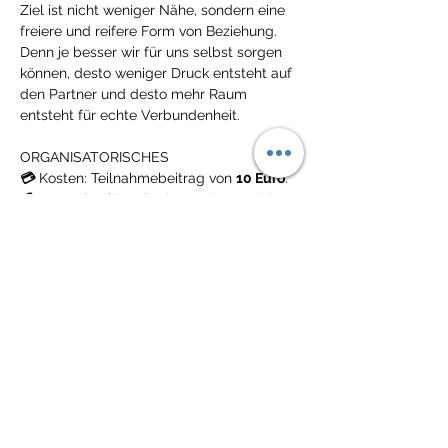
Ziel ist nicht weniger Nähe, sondern eine 
freiere und reifere Form von Beziehung. 
Denn je besser wir für uns selbst sorgen 
können, desto weniger Druck entsteht auf 
den Partner und desto mehr Raum 
entsteht für echte Verbundenheit.
ORGANISATORISCHES
💳
 Kosten: Teilnahmebeitrag von 
10 Euro
.
💳
Kostenlos 
für Teilnehmer des Moduls 
"Paarkommunikation" und Mitglieder der 
Logos Evolution Academy bzw. Klienten in 
der Prozessbegleitung. 
🎟️ 
Anmeldung
 ist in jedem Fall 
erforderlich: 
auf der Webseite
 oder per 
PN, WhatsApp/Telefon +32 472 52 06 23 
bzw. 
arminwilding@outlook.com
.
🧑🏻‍💻 Wir treffen uns auf 
Zoom 
- Link 
wird nach Anmeldung zugesandt.
👩🏻‍💻 Die 
Kamera 
und das 
Mikro 
können 
ausgeschaltet bleiben - Fragen stellen ist 