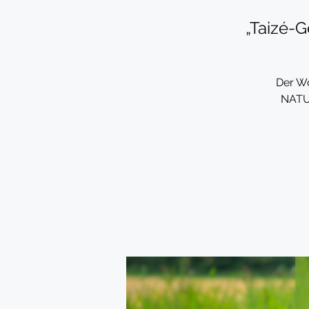
„Taizé-G
Der Wo
NATU