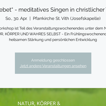
ebet“ - meditatives Singen in christlicher 
So., 30. Apr.
  |  
Pfarrkirche St. Vith (Josefskapelle)
rkshop ist Teil des Veranstaltungswochenendes unter dem
R, KÖRPER UND WAHRES SELBST - Ein Frühlingswochenend
heilsamen Stärkung und persönlichen Entwicklung
Anmeldung geschlossen
Jetzt andere Veranstaltungen ansehen