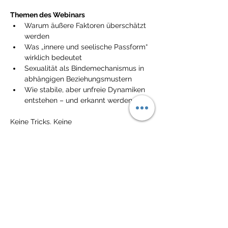
Themen des Webinars
Warum äußere Faktoren überschätzt 
werden
Was „innere und seelische Passform“ 
wirklich bedeutet
Sexualität als Bindemechanismus in 
abhängigen Beziehungsmustern
Wie stabile, aber unfreie Dynamiken 
entstehen – und erkannt werden
Keine Tricks. Keine 
Optimierungsversprechen.  Sondern 
Klarheit über die unsichtbaren 
Bindekräfte, die Nähe schaffen – und 
zugleich binden. Ein Webinar für 
Menschen, die Anziehung verstehen und 
von Abhängigkeit unterscheiden wollen..
Gut zu wissen
👍 Die Teilnahme ist kostenlos und auch 