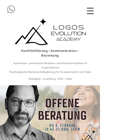
Konfliktführung ▪ Kommunikation ▪
Beziehung
Supervision, systemische Mediation und Kompetenzaufbau für
Organisationen
Psychologische Beratung & Begleitung für Einzelpersonen und Paare
Ostbelgien • Luxemburg • Eifel • online