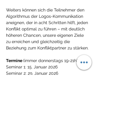
Weiters können sich die Teilnehmer den 
Algorithmus der Logos-Kommunikation 
aneignen, der in acht Schritten hilft, jeden 
Konflikt optimal zu führen – mit deutlich 
höheren Chancen, unsere eigenen Ziele 
zu erreichen und gleichzeitig die 
Beziehung zum Konfliktpartner zu stärken. 
Termine 
(immer donnerstags 19-21h)
Seminar 1: 15. Januar 2026
Seminar 2: 29. Januar 2026
Seminar 3: 12. Februar 2026
Seminar 4: 26. Februar 2026
Alle Seminare werden aufgezeichnet und 
können online nachgesehen werden, 
wenn man an einem der Termine nicht 
dabei sein kann. 
Preise
Normalpreis: 300 Euro incl. MwSt.