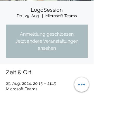
LogoSession
Do., 29. Aug.
  |  
Microsoft Teams
Anmeldung geschlossen
Jetzt andere Veranstaltungen
ansehen
Zeit & Ort
29. Aug. 2024, 20:15 – 21:15
Microsoft Teams
Datenschutz-Information: Mit dem Absenden
der Anmeldung stimmen Sie zu, dass ich Sie
über zukünftige Veranstaltungen per
Newsletter informiere. Sofern Sie nicht