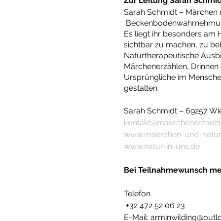
Zur Leitung Sarah Schmid
Sarah Schmidt – Märchen u
Beckenbodenwahrnehmung u
Es liegt ihr besonders am
sichtbar zu machen, zu bele
Naturtherapeutische Ausbil
Märchenerzählen, Drinnen o
Ursprüngliche im Menschen
gestalten.
Sarah Schmidt – 69257 Wi
kontakt@maerchenerzaehle
www.maerchen-und-natur
www.natur-in-uns.de
Bei Teilnahmewunsch mel
Telefon
+32 472 52 06 23
E-Mail: arminwilding@out