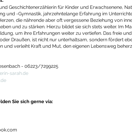
t:
nd Geschichtenerzählerin für Kinder und Erwachsenene, Natu
nd -Gymnastik, jahrzehntelange Erfahrung im Unterrichte
 Herzen, die nährende aber oft vergessene Beziehung von inn
ben und zu stärken. Hierzu bildet sie sich stets weiter. Im Mai
dung, um ihre Erfahrungen weiter zu vertiefen. Das freie un
der Draußen, ist nicht nur unterhaltsam, sondern fördert eb
 und verleiht Kraft und Mut, den eigenen Lebensweg beherz
esenbach - 06223/7299225
rin-sarah.de
.de
den Sie sich gerne via:
look.com