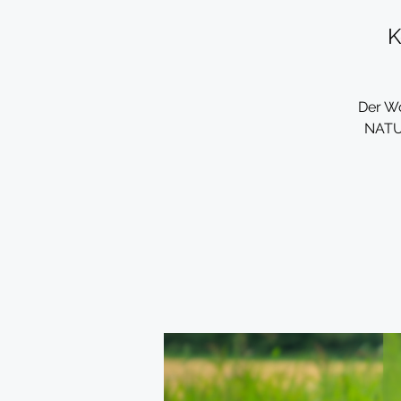
K
Der Wo
NATU