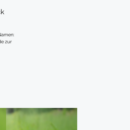
ck
 Namen:
e zur