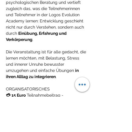
psychologischen Beratung und vertieft 
zugleich das, was die Teilnehmerinnen 
und Teilnehmer in der Logos Evolution 
Academy lernen: Entwicklung geschieht 
nicht nur durch Verstehen, sondern auch 
durch 
Einübung, Erfahrung und 
Verkörperung
.
Die Veranstaltung ist für alle gedacht, die 
lernen möchten, mit Belastung, Stress 
und innerer Unruhe bewusster 
umzugehen und einfache Übungen 
in 
ihren Alltag zu integrieren
.
ORGANISATORISCHES
💳
15 Euro
 Teilnahmebeitrag - 
Zahlungslink wird nach der Anmeldung 
zugesandt.
💳 Kostenlos 
für Klienten in der 
Prozessbegleitung (=2 Sitzungen pro 
Monat oder wöchentlich) und Mitglieder 