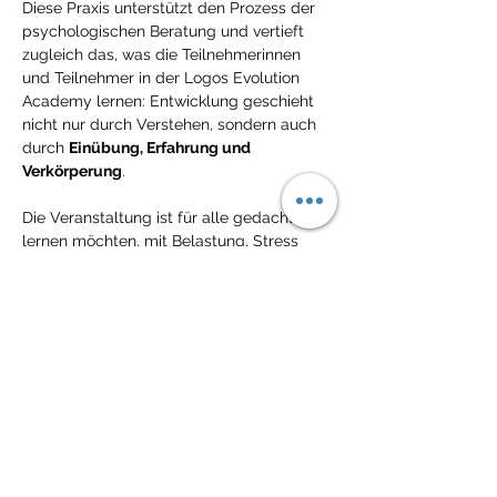
Diese Praxis unterstützt den Prozess der 
psychologischen Beratung und vertieft 
zugleich das, was die Teilnehmerinnen 
und Teilnehmer in der Logos Evolution 
Academy lernen: Entwicklung geschieht 
nicht nur durch Verstehen, sondern auch 
durch 
Einübung, Erfahrung und 
Verkörperung
.
Die Veranstaltung ist für alle gedacht, die 
lernen möchten, mit Belastung, Stress 
und innerer Unruhe bewusster 
umzugehen und einfache Übungen 
in 
ihren Alltag zu integrieren
.
Gut zu wissen
👍 Die Teilnahme ist für KlientInnen und 
TeilnehmerInnen von Modulen kostenlos. 
Interessierte können zum Preis von 10 
Euro pro Einheit teilnehmen. 
👍 Anmeldung ist erforderlich. 