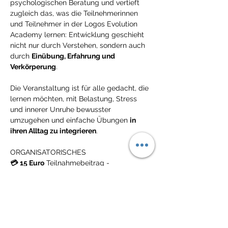
psychologischen Beratung und vertieft 
zugleich das, was die Teilnehmerinnen 
und Teilnehmer in der Logos Evolution 
Academy lernen: Entwicklung geschieht 
nicht nur durch Verstehen, sondern auch 
durch 
Einübung, Erfahrung und 
Verkörperung
.
Die Veranstaltung ist für alle gedacht, die 
lernen möchten, mit Belastung, Stress 
und innerer Unruhe bewusster 
umzugehen und einfache Übungen 
in 
ihren Alltag zu integrieren
.
ORGANISATORISCHES
💳
15 Euro
 Teilnahmebeitrag - 
Zahlungslink wird nach der Anmeldung 
zugesandt.
💳 Kostenlos 
für Klienten in der 
Prozessbegleitung (=2 Sitzungen pro 
Monat oder wöchentlich) und Mitglieder 
der Logos Evolution Academy