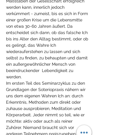
Maßstäben der Gesellschaft erfolgreich 
werden kann, innerlich jedoch 
verkümmert - zumeist, bis es sich in Form 
einer großen Krise um die Lebensmitte 
von etwa 30-60 Jahren äußert. Da 
entscheidet sich dann, ob das falsche Ich 
bis ins Alter den Alltag bestimmt, oder ob 
es gelingt, das Wahre Ich 
wiederauferstehen zu lassen und sich 
selbst zu finden, zu behaupten und damit 
ein außergewöhnlicher Mensch von 
beeindruckender  Lebendigkeit zu 
werden. 
Im ersten Teil des Seminarzyklus zu den 
Grundlagen der Soteriopraxis nähern wir 
uns dem eigenen Wahren Ich an: durch 
Erkenntnis, Methoden zum direkt oder 
zuhause ausprobieren, Meditation und 
Körperarbeit. Jeder nimmt so teil, wie er 
möchte: aktiv oder auch als reiner 
Zuhörer. Niemand braucht sich vor 
anderen Teilnehmern preiszugeben - es 