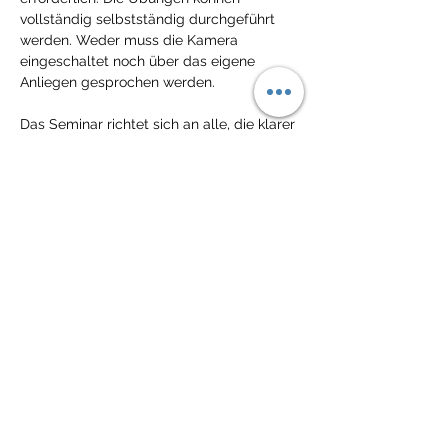
vollständig selbstständig durchgeführt 
werden. Weder muss die Kamera 
eingeschaltet noch über das eigene 
Anliegen gesprochen werden.
Das Seminar richtet sich an alle, die klarer 
sehen, stimmiger entscheiden und mehr 
Orientierung aus dem eigenen Inneren 
heraus gewinnen möchten.
Zeit: Donnerstag, 11.6.2026, 19:00-20:30h
Ort: Online per Zoom (Link wird nach 
Anmeldung zugesandt)
Anmeldung per PN, WhatsApp +32 472 52 
06 23), E-Mail 
arminwilding@outlook.com
 oder 
hier auf 
der Webseite
.
Gut zu wissen
👍 Die Teilnahme ist kostenlos und auch 