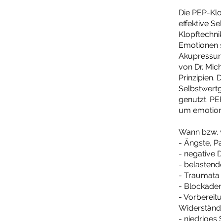
Die PEP-Kl
effektive S
Klopftechn
Emotionen s
Akupressurp
von Dr. Mic
Prinzipien.
Selbstwertg
genutzt. PE
um emotiona
Wann bzw. 
- Ängste, P
- negative
- belastend
- Traumata
- Blockaden
- Vorbereit
Widerständ
- niedriges