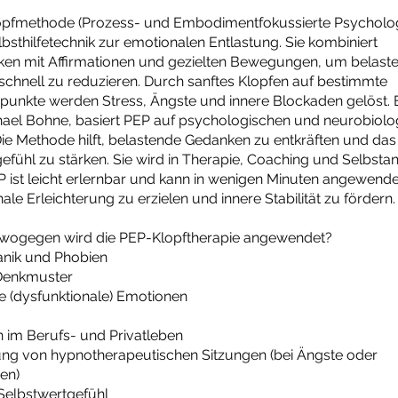
opfmethode (Prozess- und Embodimentfokussierte Psychologie
elbsthilfetechnik zur emotionalen Entlastung. Sie kombiniert
iken mit Affirmationen und gezielten Bewegungen, um belast
chnell zu reduzieren. Durch sanftes Klopfen auf bestimmte
unkte werden Stress, Ängste und innere Blockaden gelöst. 
hael Bohne, basiert PEP auf psychologischen und neurobiolo
 Die Methode hilft, belastende Gedanken zu entkräften und das
efühl zu stärken. Sie wird in Therapie, Coaching und Selbs
P ist leicht erlernbar und kann in wenigen Minuten angewend
le Erleichterung zu erzielen und innere Stabilität zu fördern.
wogegen wird die PEP-Klopftherapie angewendet?
anik und Phobien
 Denkmuster
e (dysfunktionale) Emotionen
 im Berufs- und Privatleben
ung von hypnotherapeutischen Sitzungen (bei Ängste oder
en)
 Selbstwertgefühl