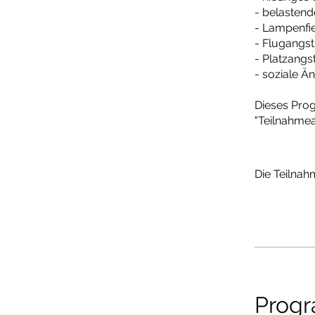
- belasten
- Lampenfi
- Flugangst
- Platzang
- soziale Ä
Dieses Prog
"Teilnahmea
Die Teilna
Progr