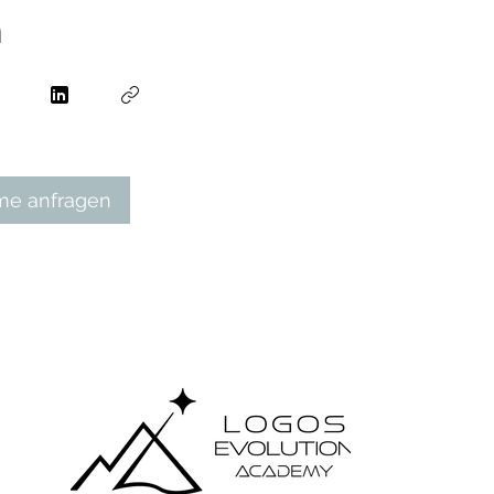
n
me anfragen