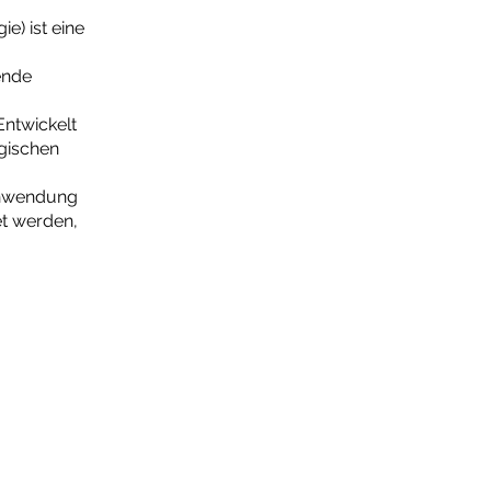
) ist eine
ende
Entwickelt
gischen
tanwendung
et werden,