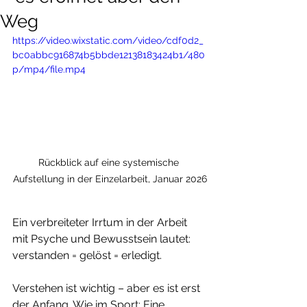
Weg
https://video.wixstatic.com/video/cdf0d2_
bc0abbc916874b5bbde12138183424b1/480
p/mp4/file.mp4
Rückblick auf eine systemische 
Aufstellung in der Einzelarbeit, Januar 2026
Ein verbreiteter Irrtum in der Arbeit 
mit Psyche und Bewusstsein lautet: 
verstanden = gelöst = erledigt.
Verstehen ist wichtig – aber es ist erst 
der Anfang. Wie im Sport: Eine 