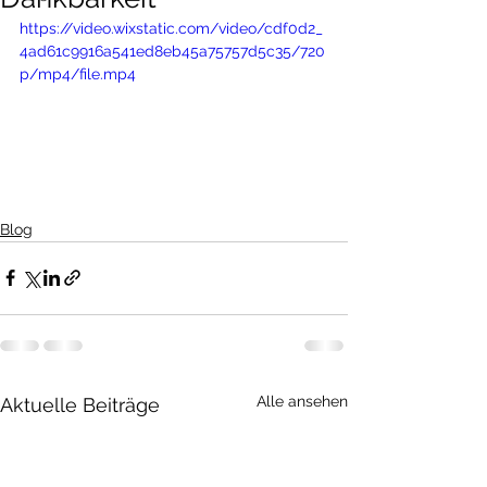
https://video.wixstatic.com/video/cdf0d2_
4ad61c9916a541ed8eb45a75757d5c35/720
p/mp4/file.mp4
Blog
Alle ansehen
Aktuelle Beiträge