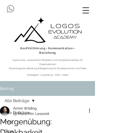
Konfliktführung ▪ Kommunikation ▪
Beziehung
Supervision, systemische Mediation und Kompetenzaufbau für
Organisationen
Psychologische Beratung & Begleitung für Einzelpersonen und Paare
Ostbelgien • Luxemburg • Eifel • online
Beitrag
Alle Beiträge
Armin Wilding
Alle Beiträge
13. Mai
0 Min. Lesezeit
Morgenübung:
Info
Dankbarkeit
Blog